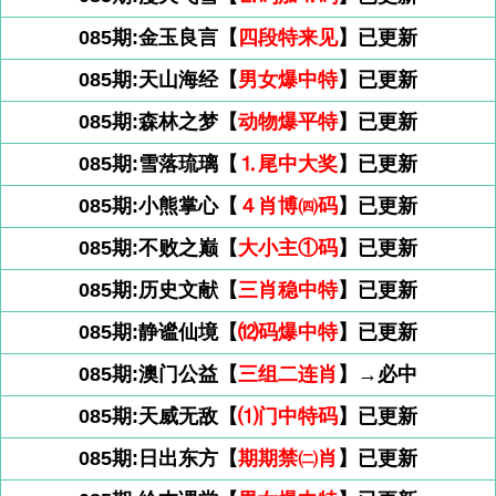
085期:金玉良言【
四段特来见
】已更新
085期:天山海经【
男女爆中特
】已更新
085期:森林之梦【
动物爆平特
】已更新
085期:雪落琉璃【
⒈尾中大奖
】已更新
085期:小熊掌心【
４肖博㈣码
】已更新
085期:不败之巅【
大小主①码
】已更新
085期:历史文献【
三肖稳中特
】已更新
085期:静谧仙境【
⑿码爆中特
】已更新
085期:澳门公益【
三组二连肖
】→必中
085期:天威无敌【
⑴门中特码
】已更新
085期:日出东方【
期期禁㈡肖
】已更新