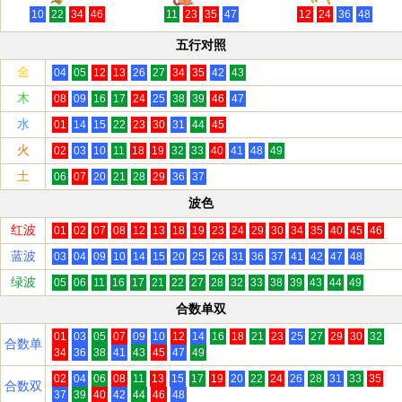
10
22
34
46
11
23
35
47
12
24
36
48
五行对照
金
04
05
12
13
26
27
34
35
42
43
木
08
09
16
17
24
25
38
39
46
47
水
01
14
15
22
23
30
31
44
45
火
02
03
10
11
18
19
32
33
40
41
48
49
土
06
07
20
21
28
29
36
37
波色
红波
01
02
07
08
12
13
18
19
23
24
29
30
34
35
40
45
46
蓝波
03
04
09
10
14
15
20
25
26
31
36
37
41
42
47
48
绿波
05
06
11
16
17
21
22
27
28
32
33
38
39
43
44
49
合数单双
01
03
05
07
09
10
12
14
16
18
21
23
25
27
29
30
32
合数单
34
36
38
41
43
45
47
49
02
04
06
08
11
13
15
17
19
20
22
24
26
28
31
33
35
合数双
37
39
40
42
44
46
48