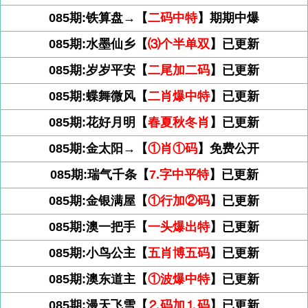
085期:铁算盘→【
二码中特
】期期中爆
085期:水墨仙乡【
⑶个半单双
】已更新
085期:岁岁平安【
二尾加二码
】已更新
085期:蝶舞微风【
二肖爆中特
】已更新
085期:花好月明【
春夏秋冬肖
】已更新
085期:金太阳→【
①肖①码
】免费公开
085期:瑞气千条【
7.字中平特
】已更新
085期:金银满屋【
①行加②码
】已更新
085期:澳一把手【
一头爆出特
】已更新
085期:小鸟公主【
五肖博五码
】已更新
085期:澳东道主【
①波爆中特
】已更新
085期:漫天飞雪【
⒉码加⒈码
】已更新