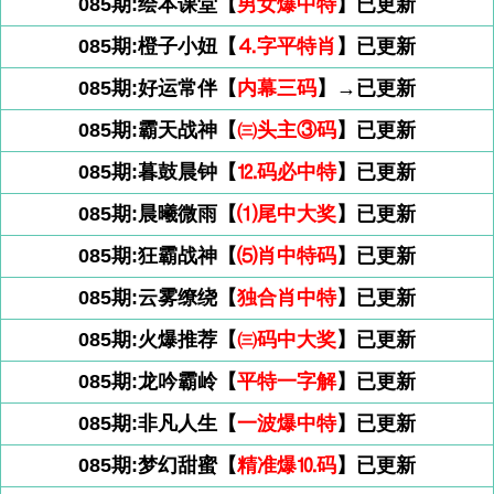
085期:绘本课堂【
男女爆中特
】已更新
085期:橙子小妞【
⒋字平特肖
】已更新
085期:好运常伴【
内幕三码
】→已更新
085期:霸天战神【
㈢头主③码
】已更新
085期:暮鼓晨钟【
⒓码必中特
】已更新
085期:晨曦微雨【
⑴尾中大奖
】已更新
085期:狂霸战神【
⑸肖中特码
】已更新
085期:云雾缭绕【
独合肖中特
】已更新
085期:火爆推荐【
㈢码中大奖
】已更新
085期:龙吟霸岭【
平特一字解
】已更新
085期:非凡人生【
一波爆中特
】已更新
085期:梦幻甜蜜【
精准爆⒑码
】已更新