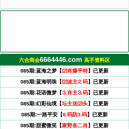
6664446.com
六合商会
高手资料区
085期:蓝海之梦【
⑵肖爆平特
】已更新
085期:蓝海明珠【
⑵波主⒉码
】已更新
085期:花语微梦【
⒊肖主⒊码
】已更新
085期:幻彩仙境【
坛主送⑵头
】已更新
085期:一路平安【
6.码防3.码
】已更新
085期:甜蜜微笑【
家野各二肖
】已更新