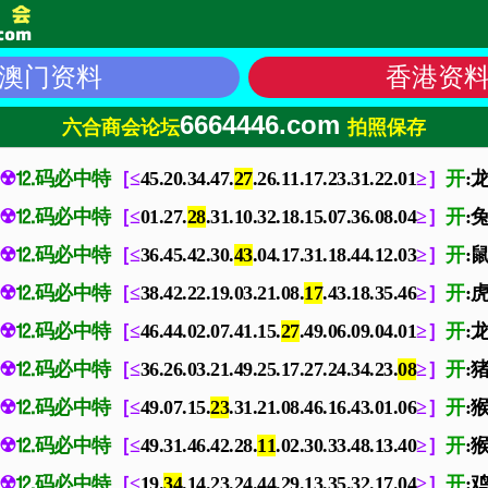
澳门资料
香港资
6664446.com
六合商会论坛
拍照保存
☢
⒓码必中特
［≤
45.20.34.47.
27
.26.11.17.23.31.22.01
≥］
开
:龙
☢
⒓码必中特
［≤
01.27.
28
.31.10.32.18.15.07.36.08.04
≥］
开
:兔
☢
⒓码必中特
［≤
36.45.42.30.
43
.04.17.31.18.44.12.03
≥］
开
:鼠
☢
⒓码必中特
［≤
38.42.22.19.03.21.08.
17
.43.18.35.46
≥］
开
:虎
☢
⒓码必中特
［≤
46.44.02.07.41.15.
27
.49.06.09.04.01
≥］
开
:龙
☢
⒓码必中特
［≤
36.26.03.21.49.25.17.27.24.34.23.
08
≥］
开
:猪
☢
⒓码必中特
［≤
49.07.15.
23
.31.21.08.46.16.43.01.06
≥］
开
:猴
☢
⒓码必中特
［≤
49.31.46.42.28.
11
.02.30.33.48.13.40
≥］
开
:猴
☢
⒓码必中特
［≤
19.
34
.14.23.24.44.29.13.35.32.17.04
≥］
开
:鸡