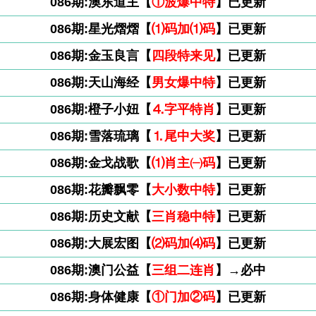
086期:澳东道主【
①波爆中特
】已更新
086期:星光熠熠【
⑴码加⑴码
】已更新
086期:金玉良言【
四段特来见
】已更新
086期:天山海经【
男女爆中特
】已更新
086期:橙子小妞【
⒋字平特肖
】已更新
086期:雪落琉璃【
⒈尾中大奖
】已更新
086期:金戈战歌【
⑴肖主㈠码
】已更新
086期:花瓣飘零【
大小数中特
】已更新
086期:历史文献【
三肖稳中特
】已更新
086期:大展宏图【
⑵码加⑷码
】已更新
086期:澳门公益【
三组二连肖
】→必中
086期:身体健康【
①门加②码
】已更新