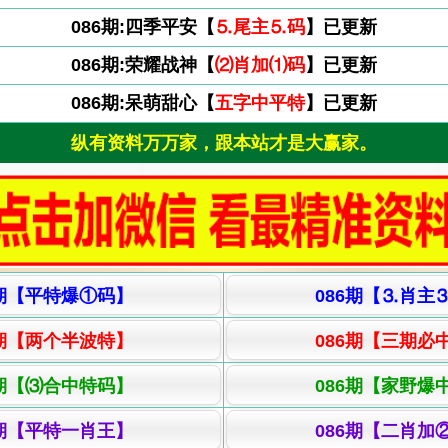
086期:四季平安【
⒌尾主⒌码
】已更新
086期:荣耀战神【
⑵肖加⑴码
】已更新
086期:呆萌甜心【
五字中平特
】已更新
纵有资料万万家，跟本站才是大赢家。
6期【平特爆①码】
086期【⒊肖主
6期【两个半波特】
086期【三期必
6期【⑶合中特码】
086期【家野爆
6期【平特一肖王】
086期【二肖加