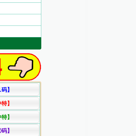
⒊码】
中特】
中特】
②码】