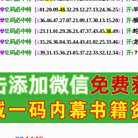
☢
⒓码必中特
［≤
01.20.09.
48
.32.29.12.27.13.24.36.25
≥］
开
:羊
☢
⒓码必中特
［≤
36.46.47.27.07.21.09.17.30.13.15.20
≥］
开
:猴
☢
⒓码必中特
［≤
23.11.01.29.26.21.47.37.43.45.
38
.49
≥］
开
:蛇
☢
⒓码必中特
［≤
15.26.36.04.35.44.43.41.02.25.33.46
≥］
开
:龙
☢
⒓码必中特
［≤
39.31.15.36.23.05.37.22.33.32.12.34
≥］
开
:？