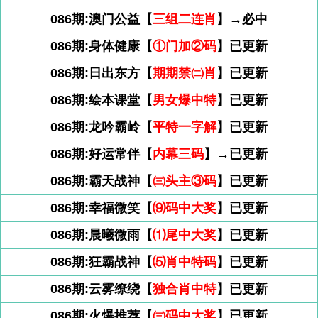
086期:澳门公益【
三组二连肖
】→必中
086期:身体健康【
①门加②码
】已更新
086期:日出东方【
期期禁㈡肖
】已更新
086期:绘本课堂【
男女爆中特
】已更新
086期:龙吟霸岭【
平特一字解
】已更新
086期:好运常伴【
内幕三码
】→已更新
086期:霸天战神【
㈢头主③码
】已更新
086期:幸福微笑【
⑼码中大奖
】已更新
086期:晨曦微雨【
⑴尾中大奖
】已更新
086期:狂霸战神【
⑸肖中特码
】已更新
086期:云雾缭绕【
独合肖中特
】已更新
086期:火爆推荐【
㈢码中大奖
】已更新