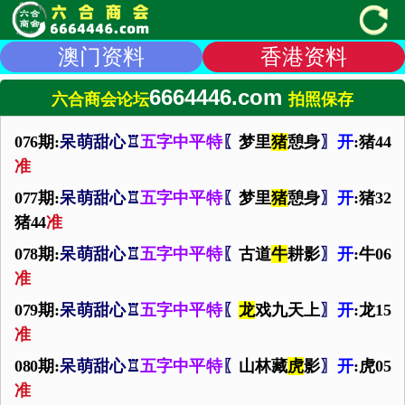
澳门资料
香港资料
6664446.com
六合商会论坛
拍照保存
076期:
呆萌甜心
♖
五字中平特
〖
梦里
猪
憩身
〗
开
:猪44
准
077期:
呆萌甜心
♖
五字中平特
〖
梦里
猪
憩身
〗
开
:猪32
猪44
准
078期:
呆萌甜心
♖
五字中平特
〖
古道
牛
耕影
〗
开
:牛06
准
079期:
呆萌甜心
♖
五字中平特
〖
龙
戏九天上
〗
开
:龙15
准
080期:
呆萌甜心
♖
五字中平特
〖
山林藏
虎
影
〗
开
:虎05
准