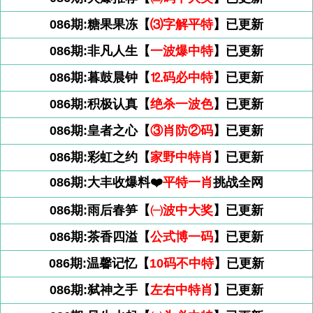
086期:糖果果冻【
⑶字解平特
】已更新
086期:非凡人生【
一波爆中特
】已更新
086期:暮鼓晨钟【
⒓码必中特
】已更新
086期:积极认真【
绝杀一波色
】已更新
086期:皇者之心【
③肖防②码
】已更新
086期:彩虹之约【
家野中特肖
】已更新
086期:大丰收爆料❤️
平特一肖
挑战全网
086期:雨后春笋【
㈠波中大奖
】已更新
086期:茶香四溢【
公式博一码
】已更新
086期:温馨记忆【
10码不中特
】已更新
086期:弑神之手【
左右中特肖
】已更新