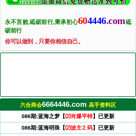
60
4446
.com
永不言败,
砥砺前行,秉承初心
砥
砺前行
你可以做到，只要你相信自己。
6664446.com
六合商会
高手资料区
086期:蓝海之梦【
⑵肖爆平特
】已更新
086期:蓝海明珠【
⑵波主⒉码
】已更新