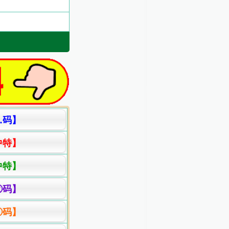
⒊码】
中特】
中特】
②码】
①码】