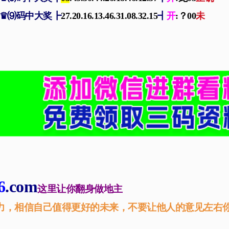
♛
⑼码中大奖
┣
27.20.16.13.46.31.08.32.15
┫
开
:？00
未
6
.com
这里让你翻身做地主
力，相信自己值得更好的未来，不要让他人的意见左右