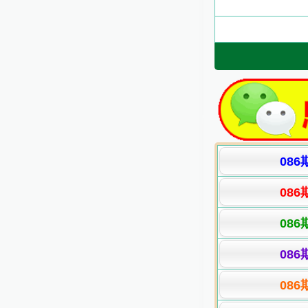
08
08
08
08
08