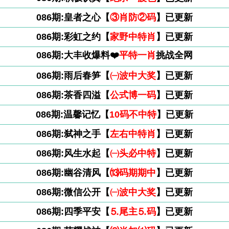
086期:皇者之心【
③肖防②码
】已更新
086期:彩虹之约【
家野中特肖
】已更新
086期:大丰收爆料❤️
平特一肖
挑战全网
086期:雨后春笋【
㈠波中大奖
】已更新
086期:茶香四溢【
公式博一码
】已更新
086期:温馨记忆【
10码不中特
】已更新
086期:弑神之手【
左右中特肖
】已更新
086期:风生水起【
㈠头必中特
】已更新
086期:幽谷清风【
⒀码期期中
】已更新
086期:微信公开【
㈠波中大奖
】已更新
086期:四季平安【
⒌尾主⒌码
】已更新